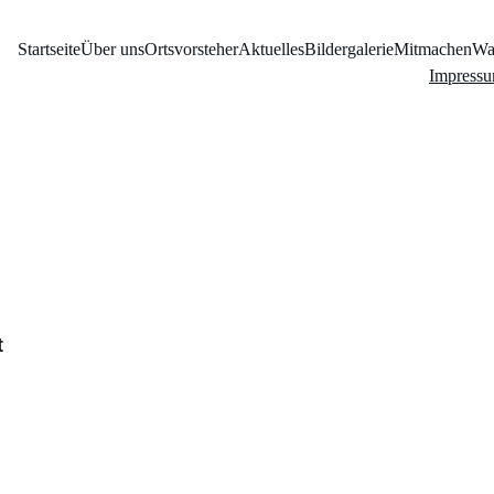
Startseite
Über uns
Ortsvorsteher
Aktuelles
Bildergalerie
Mitmachen
Wa
Impress
t