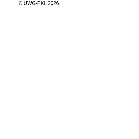
© UWG-PKL 2026
Wählergemeinschaft
Unabhängig, überparteilich, für alle 
Bürgerinnen und Bürger.